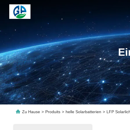
Ei
Zu Hause
>
Produits
>
helle Solarbatterien
>
LFP Solarli