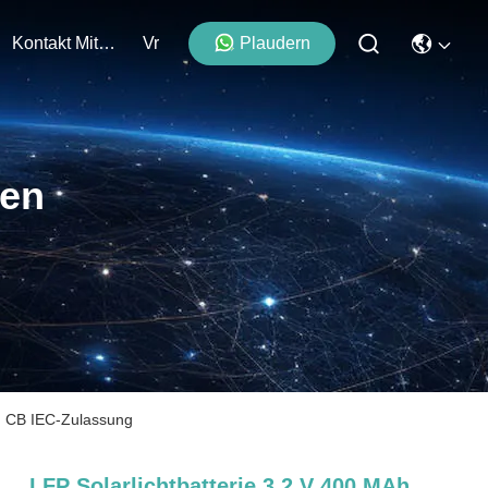
Kontakt Mit Uns
Vr
Plaudern
ten
d CB IEC-Zulassung
LFP Solarlichtbatterie 3,2 V 400 MAh