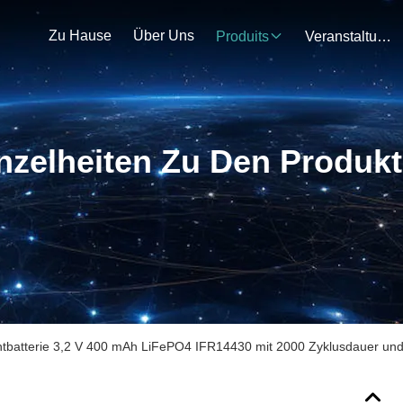
Zu Hause
Über Uns
Produits
Veranstaltungen
nzelheiten Zu Den Produk
chtbatterie 3,2 V 400 mAh LiFePO4 IFR14430 mit 2000 Zyklusdauer un