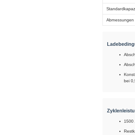
Standardkapazi
Abmessungen 
Ladebedin
Absch
Absch
Konst
bei 0
Zyklenleist
1500 
Restk