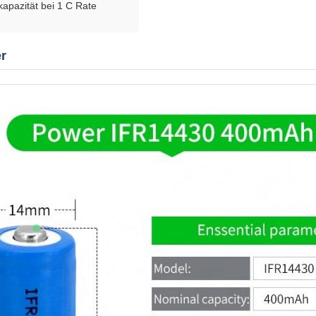
apazität bei 1 C Rate
r