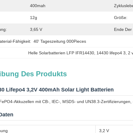
400mah
Zyklusleb
12g
Größe:
ung:
3,65 V
Ende Der 
erial-Fähigkeit:
40' Tageszeitung 000Pieces
Helle Solarbatterien LFP IFR14430
, 
14430 lifepo4 3
, 
2 
ibung Des Produkts
0 Lifepo4 3,2V 400mAh Solar Light Batterien
FePO4-Akkuzellen mit CB-, IEC-, MSDS- und UN38.3-Zertifizierungen, 
Daten
nung
3,2 V