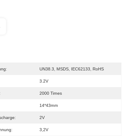
s
ung:
UN38.3, MSDS, IEC62133, RoHS
3.2V
:
2000 Times
14*43mm
scharge:
2V
nnung:
3,2V