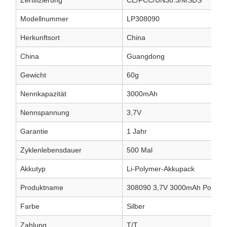
Zertifizierung
CE/FCC/UN38.3/MSDS
Modellnummer
LP308090
Herkunftsort
China
China
Guangdong
Gewicht
60g
Nennkapazität
3000mAh
Nennspannung
3,7V
Garantie
1 Jahr
Zyklenlebensdauer
500 Mal
Akkutyp
Li-Polymer-Akkupack
Produktname
308090 3,7V 3000mAh Polyme
Farbe
Silber
Zahlung
T/T