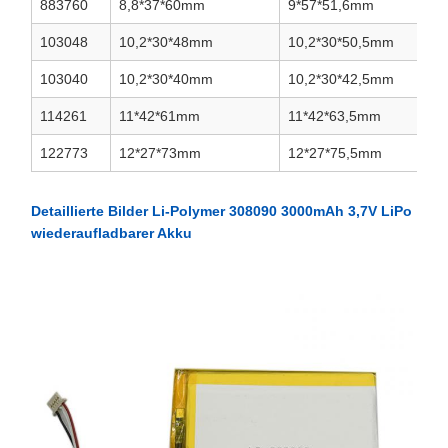
883760
8,8*37*60mm
9*57*51,6mm
103048
10,2*30*48mm
10,2*30*50,5mm
103040
10,2*30*40mm
10,2*30*42,5mm
114261
11*42*61mm
11*42*63,5mm
122773
12*27*73mm
12*27*75,5mm
Detaillierte Bilder Li-Polymer 308090 3000mAh 3,7V LiPo
wiederaufladbarer Akku