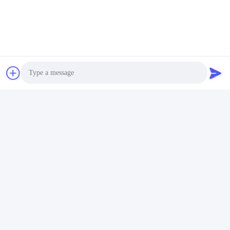
Fabriktour:
Shenzhen Gold Power Eenergy Co.,Ltd ist einer der
führenden Akkulieferanten in China.
Wir bieten seit 2001 verschiedene Akkus an, darunter Li-
Polymer-Akkus, Lithium-Ionen-Akkus, LiFePO4-Akkus
und kundenspezifische Akkupacks.
Photo
Video Call
Audio Call