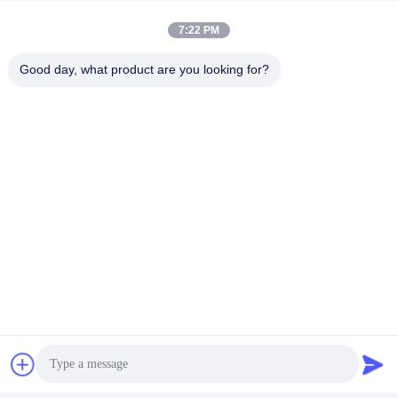
7:22 PM
Good day, what product are you looking for?
Fabrikbesichtigung
Shenzhen Gold Power Energy Co., Ltd ist einer der führenden
Batterieanbieter in China und bietet seit 2001 verschiedene
Batterien an, darunter Li-Polymer, Lithium-Ionen, LiFePO4 und
kundenspezifische Akkupacks.