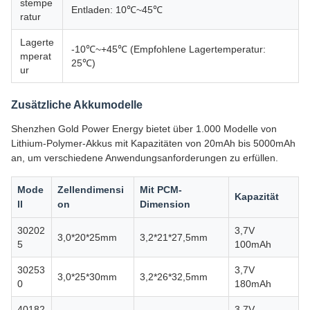
stempe
Entladen: 10℃~45℃
ratur
Lagerte
-10℃~+45℃ (Empfohlene Lagertemperatur:
mperat
25℃)
ur
Zusätzliche Akkumodelle
Shenzhen Gold Power Energy bietet über 1.000 Modelle von
Lithium-Polymer-Akkus mit Kapazitäten von 20mAh bis 5000mAh
an, um verschiedene Anwendungsanforderungen zu erfüllen.
Mode
Zellendimensi
Mit PCM-
Kapazität
ll
on
Dimension
30202
3,7V
3,0*20*25mm
3,2*21*27,5mm
5
100mAh
30253
3,7V
3,0*25*30mm
3,2*26*32,5mm
0
180mAh
40182
3,7V