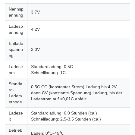
Nennsp
3,7V
annung
Ladesp
4,2V
annung
Entlade
spannu
3,0V
ng
Ladestr
Standardladung: 0,5C
om
Schnellladung: 1C
Standa
0,5C CC (konstanter Strom) Ladung bis 4,2V,
rd-
dann CV (konstante Spannung) Ladung, bis der
Ladem
Ladestrom auf ≤0,01C abfällt
ethode
Ladeze
Standardladung: 6,0 Stunden (ca.)
it
Schnellladung: 2,5-3,5 Stunden (ca.)
Betrieb
Laden: 0℃~45℃