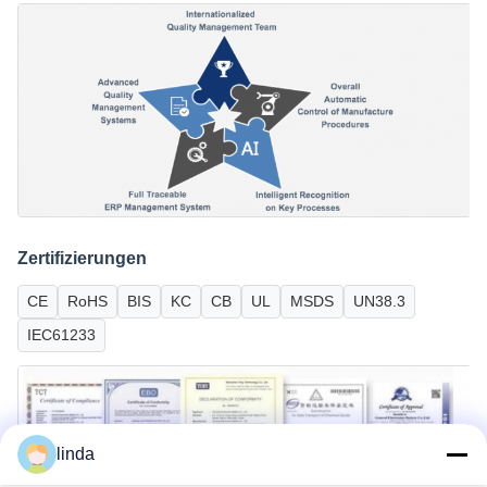
Zertifizierungen
CE
RoHS
BIS
KC
CB
UL
MSDS
UN38.3
IEC61233
linda