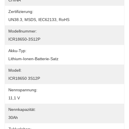
CHINA
Zertifizierung:
UN38.3, MSDS, IEC62133, RoHS
Modellnummer:
ICR18650-3S12P
Akku-Typ:
Lithium-Ionen-Batterie-Satz
Modell:
ICR18650 3S12P
Nennspannung:
11,1 V
Nennkapazität:
30Ah