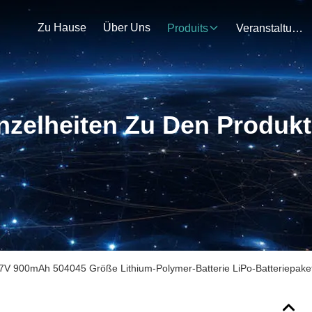
Zu Hause
Über Uns
Produits
Veranstaltungen
nzelheiten Zu Den Produk
7V 900mAh 504045 Größe Lithium-Polymer-Batterie LiPo-Batteriepaket