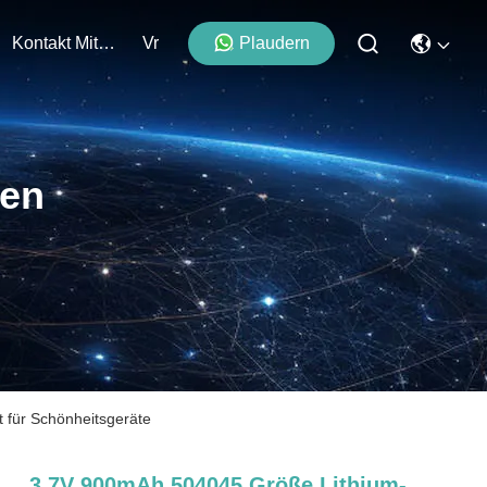
Kontakt Mit Uns
Vr
Plaudern
ten
 für Schönheitsgeräte
3.7V 900mAh 504045 Größe Lithium-