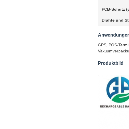
PCB-Schutz (o
Drähte und St
Anwendunge
GPS, POS-Termina
Vakuumverpackun
Produktbild