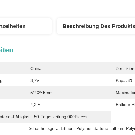
nzelheiten
Beschreibung Des Produkt
iten
China
Zertifizier
g:
3,7V
Kapazität:
5*40*45mm
Maximaler
:
4,2 V
Entlade-A
erial-Fähigkeit:
50' Tageszeitung 000Pieces
Schönheitsgerät Lithium-Polymer-Batterie
, 
Lithium-Pol