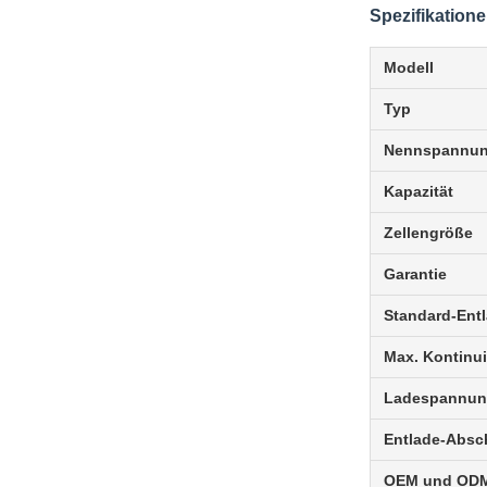
Spezifikation
Modell
Typ
Nennspannu
Kapazität
Zellengröße
Garantie
Standard-Ent
Max. Kontinui
Ladespannu
Entlade-Absc
OEM und OD