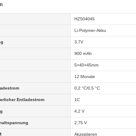
en
HZ504045
Li-Polymer-Akku
ng
3,7V
900 mAh
5×40×45mm
12 Monate
ladestrom
0,2 °C/0,5 °C
erlicher Entladestrom
1C
ng
4,2 V
haltspannung
2,75 V
M
Akzeptieren