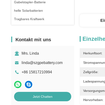
Gabelstapler-Batterie
helle Solarbatterien
Tragbares Kraftwerk
Ei
Einzelhe
Kontakt mit uns
Mrs. Linda
Herkunftsort:
linda@szgpebattery.com
Stromspannun
+86 15817210994
Zellgröße:
Ladespannung
Versorgungsmat
Jetzt Chatten
Hervorheben: