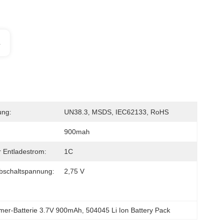
s
ung:
UN38.3, MSDS, IEC62133, RoHS
900mah
 Entladestrom:
1C
bschaltspannung:
2,75 V
ymer-Batterie 3.7V 900mAh
, 
504045 Li Ion Battery Pack