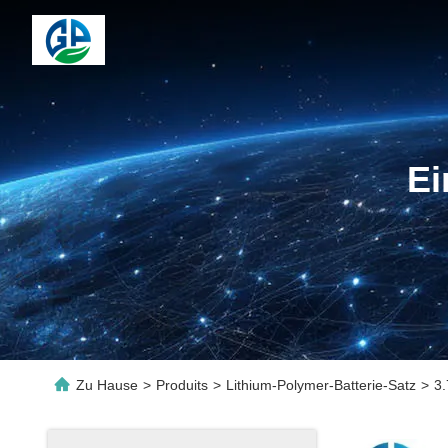
Ei
Zu Hause
>
Produits
>
Lithium-Polymer-Batterie-Satz
>
3.