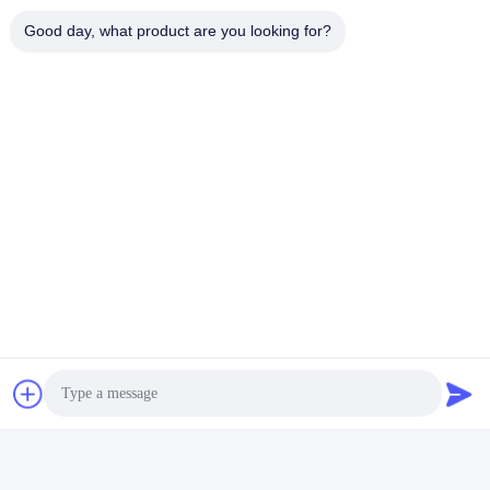
Good day, what product are you looking for?
Standardverpackung
Warum man sich für Gold Power Energy entscheidet
Technologie
Anwendbarkeit bei allen Wetterbedingungen (-30 ~ 60 °C),
hochsicheres Batteriedesign mit fortschrittlicher Elektrolyt-
und Separatortechnologie, vollständige Abdeckung von