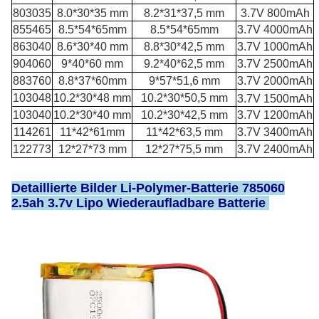
803035
8.0*30*35 mm
8.2*31*37,5 mm
3.7V 800mAh
855465
8.5*54*65mm
8.5*54*65mm
3.7V 4000mAh
863040
8.6*30*40 mm
8.8*30*42,5 mm
3.7V 1000mAh
904060
9*40*60 mm
9.2*40*62,5 mm
3.7V 2500mAh
883760
8.8*37*60mm
9*57*51,6 mm
3.7V 2000mAh
103048
10.2*30*48 mm
10.2*30*50,5 mm
3.7V 1500mAh
103040
10.2*30*40 mm
10.2*30*42,5 mm
3.7V 1200mAh
114261
11*42*61mm
11*42*63,5 mm
3.7V 3400mAh
122773
12*27*73 mm
12*27*75,5 mm
3.7V 2400mAh
Detaillierte Bilder Li-Polymer-Batterie 785060
2.5ah 3.7v Lipo Wiederaufladbare Batterie