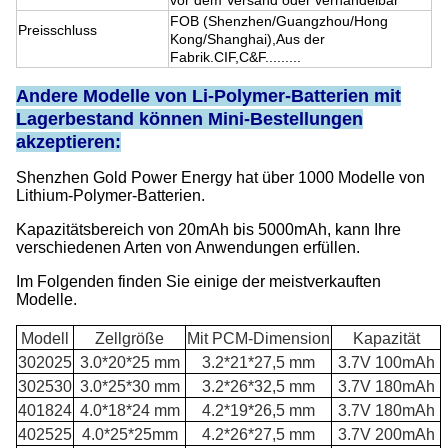
vor dem Versand oder verhandelbar
FOB (Shenzhen/Guangzhou/Hong
Preisschluss
Kong/Shanghai),Aus der
Fabrik.CIF,C&F.........
Andere Modelle von Li-Polymer-Batterien mit
Lagerbestand können Mini-Bestellungen
akzeptieren:
Shenzhen Gold Power Energy hat über 1000 Modelle von
Lithium-Polymer-Batterien.
Kapazitätsbereich von 20mAh bis 5000mAh, kann Ihre
verschiedenen Arten von Anwendungen erfüllen.
Im Folgenden finden Sie einige der meistverkauften
Modelle.
Modell
Zellgröße
Mit PCM-Dimension
Kapazität
302025
3.0*20*25 mm
3.2*21*27,5 mm
3.7V 100mAh
302530
3.0*25*30 mm
3.2*26*32,5 mm
3.7V 180mAh
401824
4.0*18*24 mm
4.2*19*26,5 mm
3.7V 180mAh
402525
4.0*25*25mm
4.2*26*27,5 mm
3.7V 200mAh