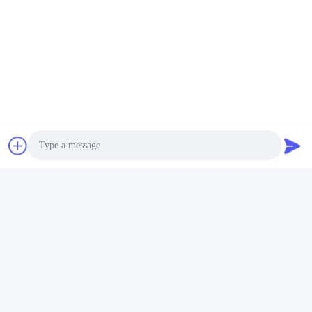
Speicherbatteriepack, quadratische Aluminiumhülle,
Primärbatterie usw.
FuE
Erfahrenes F&E-Team mit über 60 Ingenieuren und
fortschrittlicher Ausrüstung zur Unterstützung von OEM-
und ODM-Anforderungen.
Photo
Video Call
Qualitätskontrolle
Audio Call