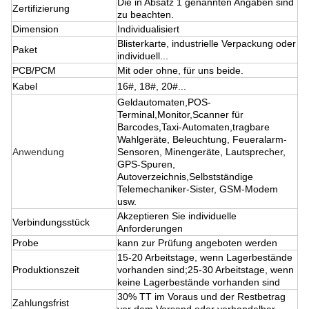
Die in Absatz 1 genannten Angaben sind
Zertifizierung
zu beachten.
Dimension
Individualisiert
Blisterkarte, industrielle Verpackung oder
Paket
individuell...
PCB/PCM
Mit oder ohne, für uns beide.
Kabel
16#, 18#, 20#...
Geldautomaten,POS-
Terminal,Monitor,Scanner für
Barcodes,Taxi-Automaten,tragbare
Wahlgeräte, Beleuchtung, Feueralarm-
Anwendung
Sensoren, Minengeräte, Lautsprecher,
GPS-Spuren,
Autoverzeichnis,Selbstständige
Telemechaniker-Sister, GSM-Modem
usw.
Akzeptieren Sie individuelle
Verbindungsstück
Anforderungen
Probe
kann zur Prüfung angeboten werden
15-20 Arbeitstage, wenn Lagerbestände
Produktionszeit
vorhanden sind;25-30 Arbeitstage, wenn
keine Lagerbestände vorhanden sind
30% TT im Voraus und der Restbetrag
Zahlungsfrist