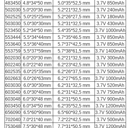
483450
4.8*34*50 mm
5.0*35*52,5 mm
3.7V 850mAh
502030
5.0*20*30 mm
5.2*21*32,5 mm
3.7V 240mAh
502525
5.0*25*25mm
5.2*26*27,5 mm
3.7V 180mAh
503030
5.0*30*30mm
5.2*31*32,5 mm
3.7V 430mAh
523450
5.2*34*50 mm
5.4*35*52,5 mm
3.7V 1000mAh
553444
5.5*34*44mm
5.7*35*46.5 mm
3.7V 850mAh
553640
5.5*36*40mm
5.7*37*42,5 mm
3.7V 850mAh
553759
5.5*37*59mm
5.7*38*61,5 mm
3.7V 1400mAh
602030
6.0*20*30 mm
6.2*21*32,5 mm
3.7V 300mAh
602240
6.0*22*40 mm
6.2*23*42,5 mm
3.7V 500mAh
602535
6.0*25*35mm
6.2*26*37,5 mm
3.7V 500mAh
602663
6.0*26*63mm
6.2*27*65,5 mm
3.7V 1000mAh
603030
6.0*30*30mm
6.2*31*32,5 mm
3.7V 520mAh
603040
6.0*30*40mm
6.2*31*42,5 mm
3.7V 750mAh
603048
6.0*30*48 mm
6.2*31*50,5 mm
3.7V 900mAh
603450
6.0*34*50 mm
6.2*35*52,5 mm
3.7v 1200mAh
656090
6.5*60*90mm
6.5*60*92,5 mm
3.7V 5000mAh
702040
7.0*21*40 mm
7.2*22*42,5 mm
3.7V 500mAh
753048
7.5*30*48 mm
7.7*31*50,5 mm
3.7V 1200mAh