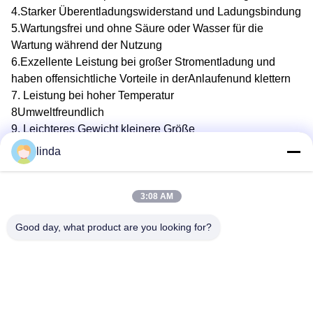
4.Starker Überentladungswiderstand und Ladungsbindung
5.Wartungsfrei und ohne Säure oder Wasser für die
Wartung während der Nutzung
6.Exzellente Leistung bei großer Stromentladung und
haben offensichtliche Vorteile in der
Anlaufen
und klettern
7. Leistung bei hoher Temperatur
8Umweltfreundlich
9. Leichteres Gewicht kleinere Größe
10- Sicherer, keine Explosion, kein Feuer.
linda
Warum Sie uns wählen:
3:08 AM
Technologie
Anwendbarkeit bei allen Wetterbedingungen (-30 ~
Good day, what product are you looking for?
60 °C)
Hochsichere Batterietechnologie mit neuesten
Elektrolyt- und Separatortechnologien
Vollständige Abdeckung der Batterieart: Lithium-
Ionen-Zylinderbatterie, Lithium-Polymerbatterie,
LiFePO4-Batterie, Solarenergie-