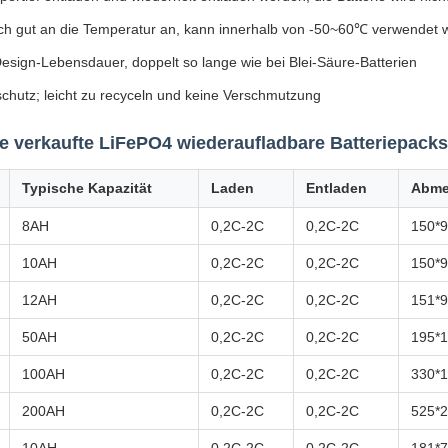
ich gut an die Temperatur an, kann innerhalb von -50~60℃ verwendet
esign-Lebensdauer, doppelt so lange wie bei Blei-Säure-Batterien
chutz; leicht zu recyceln und keine Verschmutzung
e verkaufte LiFePO4 wiederaufladbare Batteriepacks
Typische Kapazität
Laden
Entladen
Abme
8AH
0,2C-2C
0,2C-2C
150*9
10AH
0,2C-2C
0,2C-2C
150*9
12AH
0,2C-2C
0,2C-2C
151*9
50AH
0,2C-2C
0,2C-2C
195*
100AH
0,2C-2C
0,2C-2C
330*
200AH
0,2C-2C
0,2C-2C
525*