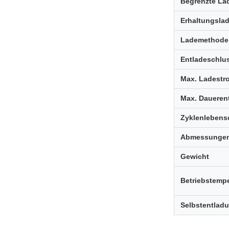
Begrenzte L
Erhaltungsla
Lademethode
Entladeschl
Max. Ladestr
Max. Daueren
Zyklenlebens
Abmessunge
Gewicht
Betriebstempe
Selbstentlad