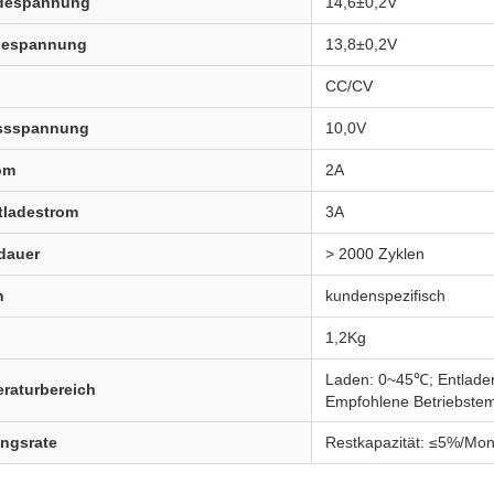
adespannung
14,6±0,2V
despannung
13,8±0,2V
CC/CV
ussspannung
10,0V
om
2A
tladestrom
3A
dauer
> 2000 Zyklen
n
kundenspezifisch
1,2Kg
Laden: 0~45℃; Entlade
raturbereich
Empfohlene Betriebst
ungsrate
Restkapazität: ≤5%/Mon