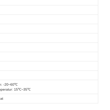
n: -20~60℃
emperatur: 15℃~35℃
at