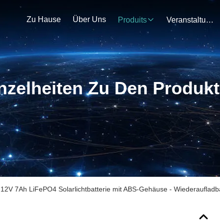
Zu Hause
Über Uns
Produits
Veranstaltungen
nzelheiten Zu Den Produk
12V 7Ah LiFePO4 Solarlichtbatterie mit ABS-Gehäuse - Wiederaufladba