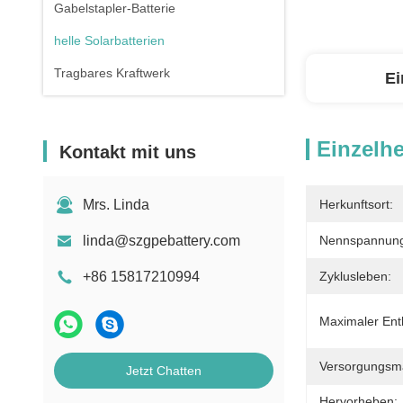
Gabelstapler-Batterie
helle Solarbatterien
Tragbares Kraftwerk
Ei
Einzelhe
Kontakt mit uns
Mrs. Linda
Herkunftsort:
linda@szgpebattery.com
Nennspannun
+86 15817210994
Zyklusleben:
Maximaler Ent
Versorgungsmat
Jetzt Chatten
Hervorheben: