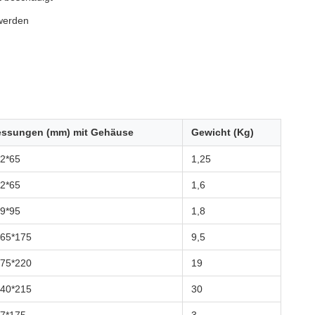
 werden
ssungen (mm) mit Gehäuse
Gewicht (Kg)
2*65
1,25
2*65
1,6
9*95
1,8
165*175
9,5
175*220
19
240*215
30