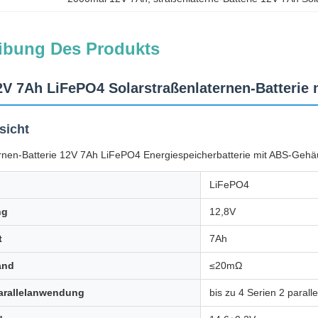
ibung Des Produkts
2V 7Ah LiFePO4 Solarstraßenlaternen-Batterie
sicht
ernen-Batterie 12V 7Ah LiFePO4 Energiespeicherbatterie mit ABS-Geh
LiFePO4
ng
12,8V
t
7Ah
and
≤20mΩ
Parallelanwendung
bis zu 4 Serien 2 para