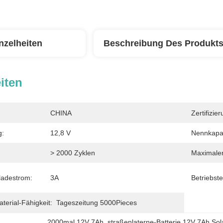
nzelheiten
Beschreibung Des Produkt
iten
CHINA
Zertifizier
g:
12,8 V
Nennkapaz
> 2000 Zyklen
Maximaler
ladestrom:
3A
Betriebst
erial-Fähigkeit:
Tageszeitung 5000Pieces
2000mal 12V 7Ah
, 
straßenlaterne-Batterie 12V 7Ah Sol