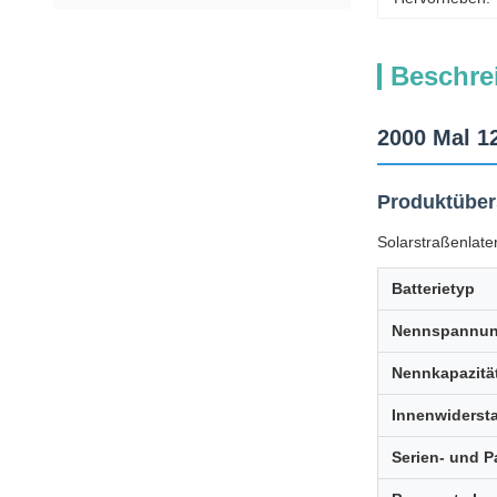
Beschre
2000 Mal 1
Produktüber
Solarstraßenlat
Batterietyp
Nennspannu
Nennkapazitä
Innenwiderst
Serien- und 