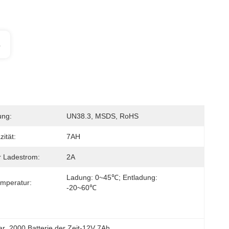
s
ung:
UN38.3, MSDS, RoHS
ität:
7AH
 Ladestrom:
2A
Ladung: 0~45℃; Entladung: 
emperatur:
-20~60℃
ar
, 
2000 Batterie der Zeit-12V 7Ah