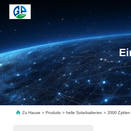
Ei
Zu Hause
>
Produits
>
helle Solarbatterien
>
2000 Zyklen 