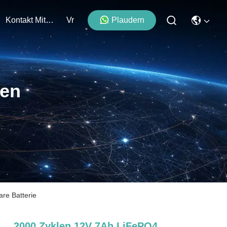
Kontakt Mit Uns
Vr
Plaudern
ten
re Batterie
2000 Zyklen 12V 7Ah LiFePO4