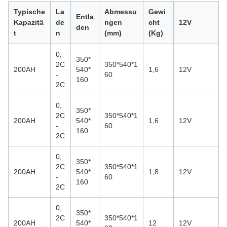
Typische
La
Abmessu
Gewi
Entla
Kapazitä
de
ngen
cht
12V
den
t
n
(mm)
(Kg)
0,
350*
2C
350*540*1
200AH
540*
1,6
12V
-
60
160
2C
0,
350*
2C
350*540*1
200AH
540*
1,6
12V
-
60
160
2C
0,
350*
2C
350*540*1
200AH
540*
1,8
12V
-
60
160
2C
0,
350*
2C
350*540*1
200AH
540*
12
12V