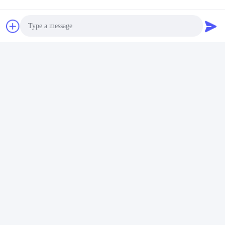
darunter Li-Polymer-Batterien, Lithium-Ionen-
Batterien, LiFePO4-Batterien und
kundenspezifische Batteriepacks.
Photo
Video Call
Audio Call