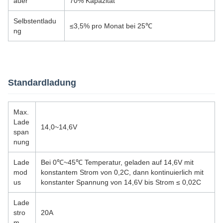
auer
70% Kapazität
Selbstentladu
≤3,5% pro Monat bei 25℃
ng
Standardladung
Max.
Lade
14,0~14,6V
span
nung
Lade
Bei 0℃~45℃ Temperatur, geladen auf 14,6V mit
mod
konstantem Strom von 0,2C, dann kontinuierlich mit
us
konstanter Spannung von 14,6V bis Strom ≤ 0,02C
Lade
stro
20A
m