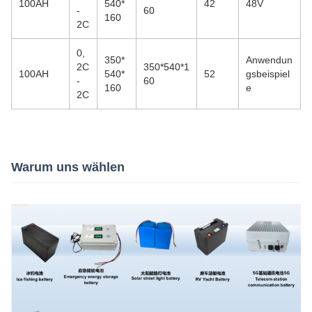
100AH
540*
42
48V
-
60
160
2C
0,
350*
Anwendun
2C
350*540*1
100AH
540*
52
gsbeispiel
-
60
160
e
2C
Warum uns wählen