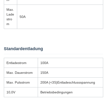
Max.
Lade
50A
stro
m
Standardentladung
Entladestrom
100A
Max. Dauerstrom
150A
Max. Pulsstrom
200A (<3S)Entladeschlussspannung
10,0V
Betriebsbedingungen