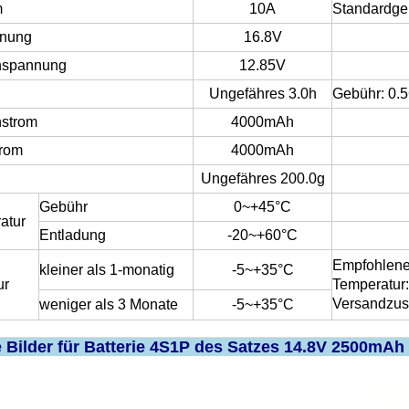
m
10A
Standardge
nung
16.8V
nspannung
12.85V
Ungefähres 3.0h
Gebühr: 0
strom
4000mAh
trom
4000mAh
Ungefähres 200.0g
Gebühr
0~+45°C
atur
Entladung
-20~+60°C
Empfohlene
kleiner als 1-monatig
-5~+35°C
ur
Temperatur:
Versandzus
weniger als 3 Monate
-5~+35°C
 Bilder für Batterie
4S1P des Satzes
14.8V 2500mAh 1