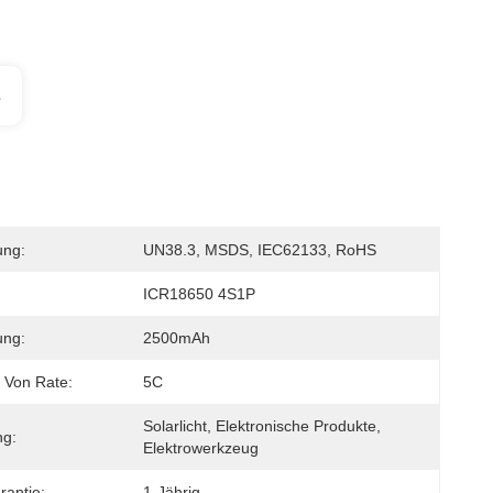
s
ung:
UN38.3, MSDS, IEC62133, RoHS
ICR18650 4S1P
ung:
2500mAh
 Von Rate:
5C
Solarlicht, Elektronische Produkte, 
g:
Elektrowerkzeug
rantie:
1-Jährig