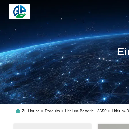
Ei
Zu Hause
>
Produits
>
Lithium-Batterie 18650
>
Lithium-