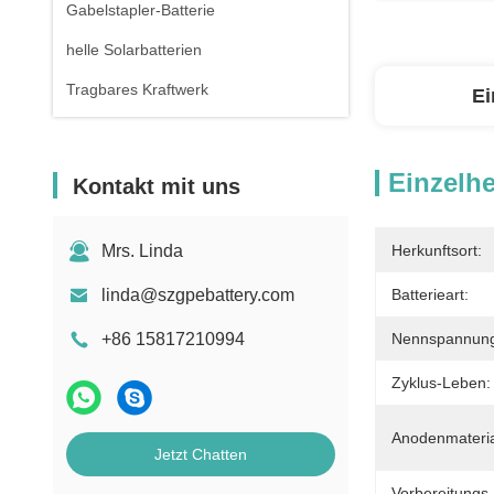
Gabelstapler-Batterie
helle Solarbatterien
Tragbares Kraftwerk
Ei
Einzelhe
Kontakt mit uns
Mrs. Linda
Herkunftsort:
linda@szgpebattery.com
Batterieart:
+86 15817210994
Nennspannun
Zyklus-Leben:
Anodenmateria
Jetzt Chatten
Vorbereitungs-