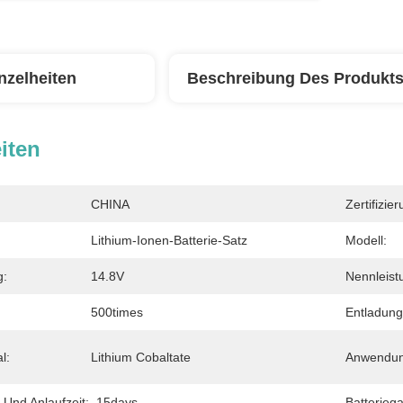
nzelheiten
Beschreibung Des Produkt
iten
CHINA
Zertifizier
Lithium-Ionen-Batterie-Satz
Modell:
g:
14.8V
Nennleist
500times
Entladung
l:
Lithium Cobaltate
Anwendun
 Und Anlaufzeit:
15days
Batteriega