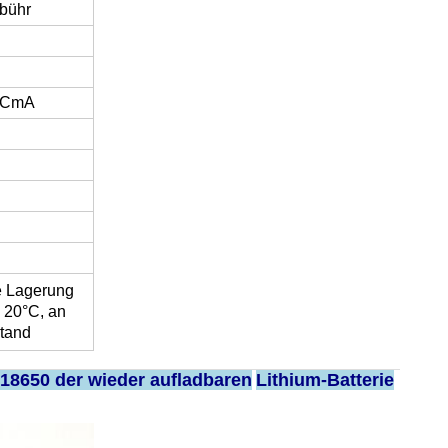
bühr
.5CmA
 Lagerung
 20°C, an
tand
8650 der wieder aufladbaren
Lithium-Batterie