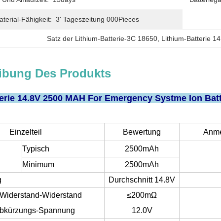
erial-Fähigkeit:
3' Tageszeitung 000Pieces
Satz der Lithium-Batterie-3C 18650
, 
Lithium-Batterie 
ibung Des Produkts
terie 14.8V 2500 MAH For Emergency Systme Ion Bat
Einzelteil
Bewertung
Anme
Typisch
2500mAh
Minimum
2500mAh
g
Durchschnitt 14.8V
Widerstand-Widerstand
≤200mΩ
Abkürzungs-Spannung
12.0V