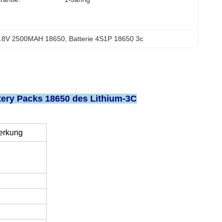
14.8V 2500MAH 18650
, 
Batterie 4S1P 18650 3c
tery Packs 18650 des Lithium-3C
rkung