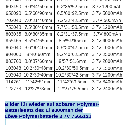
603450
6.0*34*50mm
6.2*35*52.5mm
3.7v 1200mAh
656090
6.5*60*90mm
6.5*60*92.5mm
3.7V 5000mAh
702040
7.0*21*40mm
7.2*22*42.5mm
3.7V 500mAh
753048
7.5*30*48mm
7.7*31*50.5mm
3.7V 1200mAh
803035
8.0*30*35mm
8.2*31*37.5mm
3.7V 800mAh
855465
8.5*54*65mm
8.5*54*65mm
3.7V 4000mAh
863040
8.6*30*40mm
8.8*30*42.5mm
3.7V 1000mAh
904060
9*40*60mm
9.2*40*62.5mm
3.7V 2500mAh
883760
8.8*37*60mm
9*57*51.6mm
3.7V 2000mAh
103048
10.2*30*48mm
10.2*30*50.5mm
3.7V 1500mAh
103040
10.2*30*40mm
10.2*30*42.5mm
3.7V 1200mAh
114261
11*42*61mm
11*42*63.5mm
3.7V 3400mAh
122773
12*27*73mm
12*27*75.5mm
3.7V 2400mAh
Bilder für wieder aufladbaren Polymer-
Batteriesatz des Li 8000mah der
Löwe Polymerbatterie 3.7V 7565121