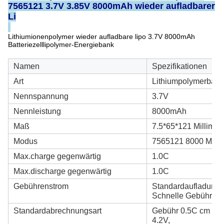
7565121 3.7V 3.85V 8000mAh wieder aufladbarer
Li
Lithiumionenpolymer wieder aufladbare lipo 3.7V 8000mAh
Batteriezelllipolymer-Energiebank
Namen
Spezifikationen
Art
Lithiumpolymerbatte
Nennspannung
3.7V
Nennleistung
8000mAh
Maß
7.5*65*121 Millimet
Modus
7565121 8000 Milli
Max.charge gegenwärtig
1.0C
Max.discharge gegenwärtig
1.0C
Gebührenstrom
Standardaufladung:
Schnelle Gebühr: 1
Standardabrechnungsart
Gebühr 0.5C cm (ko
4.2V,