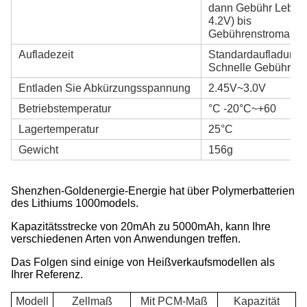
dann Gebühr Lebens
4.2V) bis
Gebührenstromabna
Aufladezeit
Standardaufladung: 
Schnelle Gebühr: 2 
Entladen Sie Abkürzungsspannung
2.45V~3.0V
Betriebstemperatur
°C -20°C~+60
Lagertemperatur
25°C
Gewicht
156g
Shenzhen-Goldenergie-Energie hat über Polymerbatterien
des Lithiums 1000models.
Kapazitätsstrecke von 20mAh zu 5000mAh, kann Ihre
verschiedenen Arten von Anwendungen treffen.
Das Folgen sind einige von Heißverkaufsmodellen als
Ihrer Referenz.
Modell
Zellmaß
Mit PCM-Maß
Kapazität