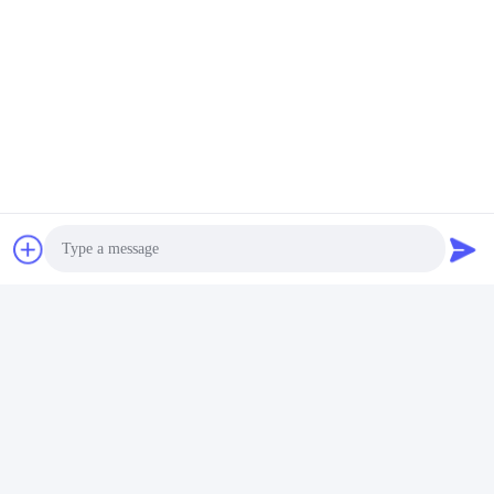
Zertifikat-CER
, RoHs, BIS, kc, COLUMBIUM, UL, MSDS,
UN38.3, IEC61233 bescheinigte.
Photo
Video Call
Audio Call