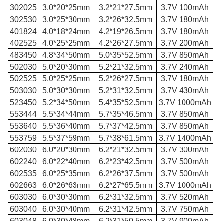
302025
3.0*20*25mm
3.2*21*27.5mm
3.7V 100mAh
302530
3.0*25*30mm
3.2*26*32.5mm
3.7V 180mAh
401824
4.0*18*24mm
4.2*19*26.5mm
3.7V 180mAh
402525
4.0*25*25mm
4.2*26*27.5mm
3.7V 200mAh
483450
4.8*34*50mm
5.0*35*52.5mm
3.7V 850mAh
502030
5.0*20*30mm
5.2*21*32.5mm
3.7V 240mAh
502525
5.0*25*25mm
5.2*26*27.5mm
3.7V 180mAh
503030
5.0*30*30mm
5.2*31*32.5mm
3.7V 430mAh
523450
5.2*34*50mm
5.4*35*52.5mm
3.7V 1000mAh
553444
5.5*34*44mm
5.7*35*46.5mm
3.7V 850mAh
553640
5.5*36*40mm
5.7*37*42.5mm
3.7V 850mAh
553759
5.5*37*59mm
5.7*38*61.5mm
3.7V 1400mAh
602030
6.0*20*30mm
6.2*21*32.5mm
3.7V 300mAh
602240
6.0*22*40mm
6.2*23*42.5mm
3.7V 500mAh
602535
6.0*25*35mm
6.2*26*37.5mm
3.7V 500mAh
602663
6.0*26*63mm
6.2*27*65.5mm
3.7V 1000mAh
603030
6.0*30*30mm
6.2*31*32.5mm
3.7V 520mAh
603040
6.0*30*40mm
6.2*31*42.5mm
3.7V 750mAh
603048
6.0*30*48mm
6.2*31*50.5mm
3.7V 900mAh