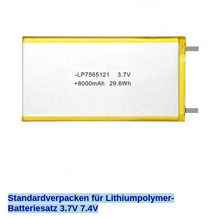
Standardverpacken für Lithiumpolymer-
Batteriesatz 3.7V 7.4V