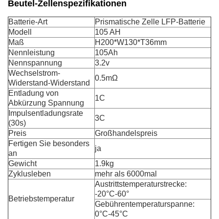
Beutel-Zellenspezifikationen
Batterie-Art
Prismatische Zelle LFP-Batterie
Modell
105 AH
Maß
H200*W130*T36mm
Nennleistung
105Ah
Nennspannung
3.2v
Wechselstrom-
0.5mΩ
Widerstand-Widerstand
Entladung von
1C
Abkürzung Spannung
Impulsentladungsrate
3C
(30s)
Preis
Großhandelspreis
Fertigen Sie besonders
ja
an
Gewicht
1.9kg
Zyklusleben
mehr als 6000mal
Austrittstemperaturstrecke:
-20°C-60°
Betriebstemperatur
Gebührentemperaturspanne:
0°C-45°C