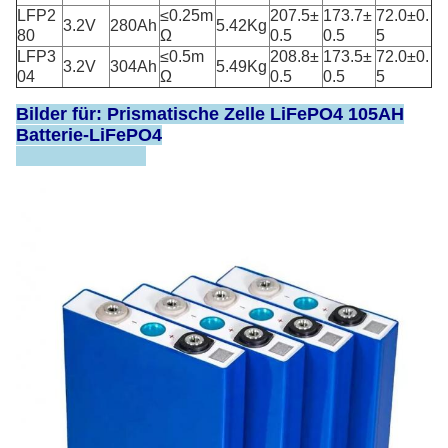
LFP2
≤0.25m
207.5±
173.7±
72.0±0.
3.2V
280Ah
5.42Kg
80
Ω
0.5
0.5
5
LFP3
≤0.5m
208.8±
173.5±
72.0±0.
3.2V
304Ah
5.49Kg
04
Ω
0.5
0.5
5
Bilder für:
Prismatische Zelle LiFePO4 105AH
Batterie-LiFePO4