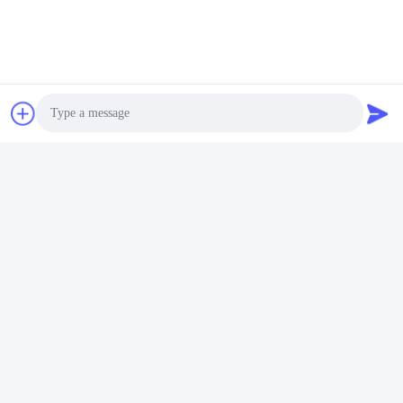
Stichworte:
Batterie-Zelle 3.2V 3300mAh LiFePO4
Solar-32700 Zellen Lifepo4
Zelle IFR 32650 Batterie-LiFePO4
Photo
Video Call
Audio Call
Schnelle Kontaktaufnahme
Anschrift
Boden 11, 9 errichtend, Tianlixin-Industriepark, longxi