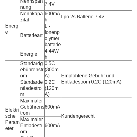
Nennspan
7.4V
nung
Nennkapa
600mA
lipo 2s Batterie 7.4v
zität
h
Energi
Li-
e
Ionenp
Batterieart
olymer
batterie
4.44W
Energie
h
Standardg
0.5C
ebührenstr
(300m
om
A)
Empfohlene Gebühr und
Entladestrom 0.2C (120mA)
Standarde
0.2C
ntladestro
(120m
m
A)
Maximaler
Gebührens
600mA
Elektri
trom
sche
Kundengerecht
Maximaler
Param
Entladestr
600mA
eter
om