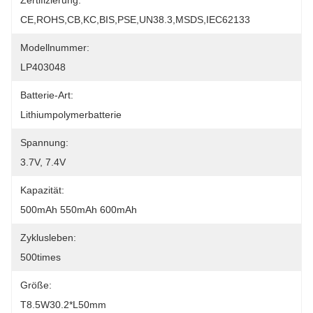
Zertifizierung:
CE,ROHS,CB,KC,BIS,PSE,UN38.3,MSDS,IEC62133
Modellnummer:
LP403048
Batterie-Art:
Lithiumpolymerbatterie
Spannung:
3.7V, 7.4V
Kapazität:
500mAh 550mAh 600mAh
Zyklusleben:
500times
Größe:
T8.5W30.2*L50mm