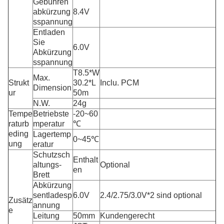
Gebühren
abkürzung
8.4V
sspannung
Entladen
Sie
6.0V
Abkürzung
sspannung
T8.5*W
Max.
Strukt
30.2*L
Inclu. PCM
Dimension
ur
50m
N.W.
24g
Tempe
Betriebste
-20~60
raturb
mperatur
℃
eding
Lagertemp
0~45℃
ung
eratur
Schutzsch
Enthalt
altungs-
Optional
en
Brett
Abkürzung
sentladesp
6.0V
2.4/2.75/3.0V*2 sind optional
Zusätz
annung
e
Leitung
50mm
Kundengerecht