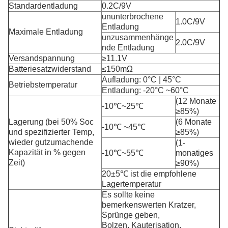
Standardentladung
0.2C/9V
ununterbrochene
1.0C/9V
Entladung
Maximale Entladung
unzusammenhänge
2.0C/9V
nde Entladung
Versandspannung
≥11.1V
Batteriesatzwiderstand
≤150mΩ
Aufladung: 0°C | 45°C
Betriebstemperatur
Entladung: -20°C ~60°C
(12 Monate
-10℃~25℃
≥85%)
Lagerung (bei 50% Soc
(6 Monate
-10℃ ~45℃
und spezifizierter Temp,
≥85%)
wieder gutzumachende
(1-
Kapazität in % gegen
-10℃~55℃
monatiges
Zeit)
≥90%)
20±5℃ ist die empfohlene
Lagertemperatur
Es sollte keine
bemerkenswerten Kratzer,
Sprünge geben,
Bolzen, Kauterisation,