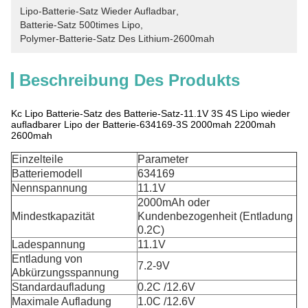
Lipo-Batterie-Satz Wieder Aufladbar
, 
Batterie-Satz 500times Lipo
, 
Polymer-Batterie-Satz Des Lithium-2600mah
Beschreibung Des Produkts
Kc Lipo Batterie-Satz des Batterie-Satz-11.1V 3S 4S Lipo wieder
aufladbarer Lipo der Batterie-634169-3S 2000mah 2200mah
2600mah
Einzelteile
Parameter
Batteriemodell
634169
Nennspannung
11.1V
2000mAh oder
Mindestkapazität
Kundenbezogenheit (Entladung
0.2C)
Ladespannung
11.1V
Entladung von
7.2-9V
Abkürzungsspannung
Standardaufladung
0.2C /12.6V
Maximale Aufladung
1.0C /12.6V