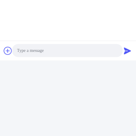
R&D
Erfahrenes R&D-Team mit über 60 Ingenieuren und
modernen Ausrüstungen für die Unterstützung von
Soem- und ODM-Anforderungen.
Photo
Video Call
Zertifikat-CER
, RoHs, BIS, kc, COLUMBIUM, UL, MSDS,
Audio Call
UN38.3, IEC61233 bescheinigte.