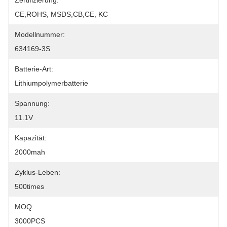
Zertifizierung:
CE,ROHS, MSDS,CB,CE, KC
Modellnummer:
634169-3S
Batterie-Art:
Lithiumpolymerbatterie
Spannung:
11.1V
Kapazität:
2000mah
Zyklus-Leben:
500times
MOQ:
3000PCS