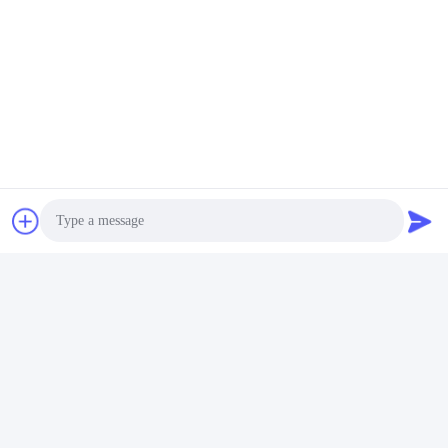
Lithiums 7.4V
Warum uns wählen Sie:
R&D
Erfahrenes R&D-Team mit über 60 Ingenieuren und
modernen Ausrüstungen für die Unterstützung von
Soem- und ODM-Anforderungen.
Photo
Video Call
Audio Call