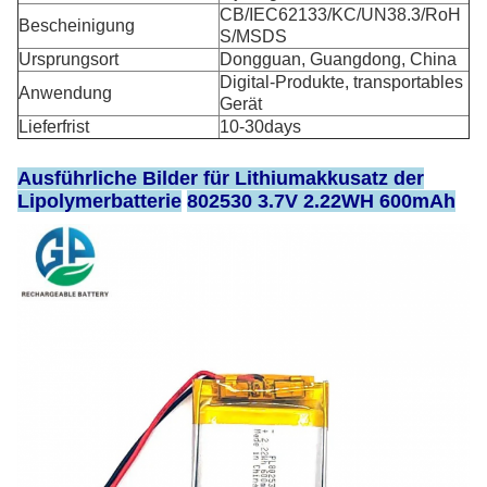
CB/IEC62133/KC/UN38.3/RoH
Bescheinigung
S/MSDS
Ursprungsort
Dongguan, Guangdong, China
Digital-Produkte, transportables
Anwendung
Gerät
Lieferfrist
10-30days
Ausführliche Bilder für Lithiumakkusatz
der
Lipolymerbatterie
802530 3.7V 2.22WH 600mAh