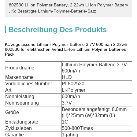
802530 Li Ion Polymer Battery
, 
2.22wh Li Ion Polymer Battery
, 
Kc Bestätigte Lithium-Polymer-Batterie-Satz
Beschreibung Des Produkts
Kc zugelassene Lithium-Polymer-Batterie 3.7V 600mah 2.22wh
802530 für elektrischen Vehicl Li-Ion Lithium Polymer Batteries
Pack
Lithium-Polymer-Batterie 3.7V
Produktname
600mAh
Markenname
HLD
Vorbildliches Number
PL802530
Art
Li-Polymer
Nennleistung
600mAh
Nennspannung
3.7V
Besonders angefertigt, 8.0mm
Größe
(H)*25mm (W)*32mm (L)
Entladungsrate
1C
Zyklusleben
500-800Times
Garantie
1-jährig