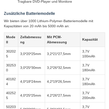
Tragbare DVD-Player und Monitore
Zusätzliche Batteriemodelle
Wir bieten über 1000 Lithium-Polymer-Batteriemodelle mit
Kapazitäten von 20 mAh bis 5000 mAh an:
Mode
Zellabmessu
Mit PCM-
Kapazität
ll
ng
Abmessung
30202
3,7V
3,0*20*25mm
3,2*21*27,5mm
5
100mAh
30253
3,7V
3,0*25*30mm
3,2*26*32,5mm
0
180mAh
40182
3,7V
4,0*18*24mm
4,2*19*26,5mm
4
180mAh
40252
3,7V
4,0*25*25mm
4,2*26*27,5mm
5
200mAh
50203
3,7V