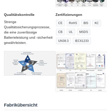
Qualitätskontrolle
Zertifizierungen
Strenge
CE
RoHS
BIS
KC
Qualitätssicherungsprozesse,
die eine zuverlässige
CB
UL
MSDS
Batterieleistung und -sicherheit
UN38.3
IEC61233
gewährleisten.
Fabrikübersicht