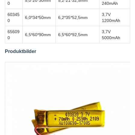
5,0*20*30mm
5,2*21*32,5mm
0
240mAh
60345
3,7V
6,0*34*50mm
6,2*35*52,5mm
0
1200mAh
65609
3,7V
6,5*60*90mm
6,5*60*92,5mm
0
5000mAh
Produktbilder