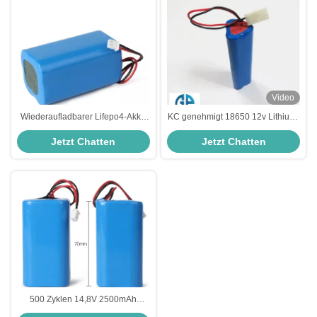
Video
Wiederaufladbarer Lifepo4-Akku
KC genehmigt 18650 12v Lithium-
12 V, 2000 mAh mit einer
Batterie 2000mah 2200mah
Jetzt Chatten
Jetzt Chatten
Lebensdauer von 2500 Zyklen für
2600mah 3000mah 3200mah
Solarlichtanwendungen
3500mah 4000mah Li-Ionen-
Wiederaufladbare Batterie
500 Zyklen 14,8V 2500mAh
18650 Lithium-Akkupack 4S1P